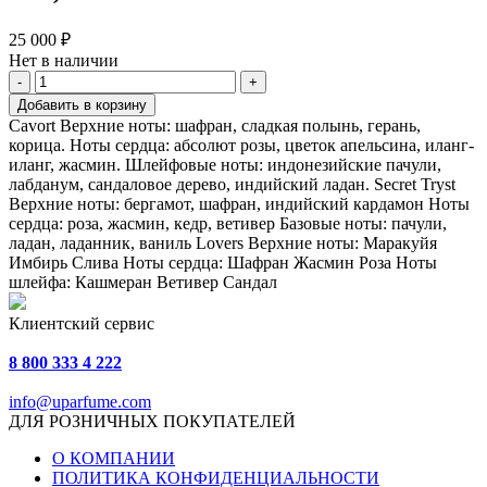
25 000 ₽
Нет в наличии
-
+
Добавить в корзину
Cavort Верхние ноты: шафран, сладкая полынь, герань,
корица. Ноты сердца: абсолют розы, цветок апельсина, иланг-
иланг, жасмин. Шлейфовые ноты: индонезийские пачули,
лабданум, сандаловое дерево, индийский ладан. Secret Tryst
Верхние ноты: бергамот, шафран, индийский кардамон Ноты
сердца: роза, жасмин, кедр, ветивер Базовые ноты: пачули,
ладан, ладанник, ваниль Lovers Верхние ноты: Маракуйя
Имбирь Слива Ноты сердца: Шафран Жасмин Роза Ноты
шлейфа: Кашмеран Ветивер Сандал
Клиентский сервис
8 800 333 4 222
info@uparfume.com
ДЛЯ РОЗНИЧНЫХ ПОКУПАТЕЛЕЙ
О КОМПАНИИ
ПОЛИТИКА КОНФИДЕНЦИАЛЬНОСТИ