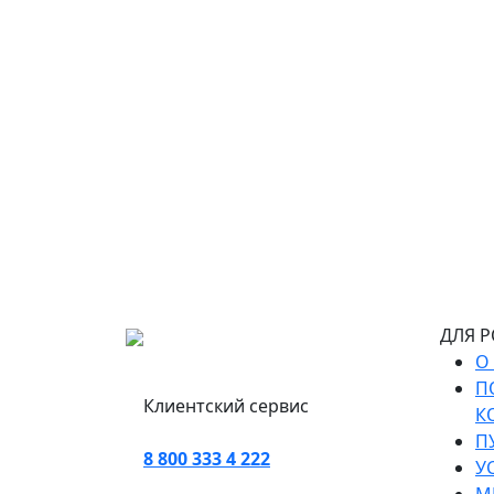
ДЛЯ 
О
П
Клиентский сервис
К
П
8 800 333 4 222
У