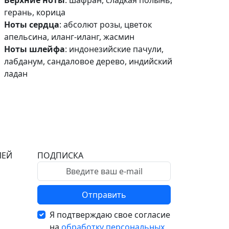
Верхние ноты
: шафран, сладкая полынь,
герань, корица
Ноты сердца
: абсолют розы, цветок
апельсина, иланг-иланг, жасмин
Ноты шлейфа
: индонезийские пачули,
лабданум, сандаловое дерево, индийский
ладан
ЛЕЙ
ПОДПИСКА
Отправить
Я подтверждаю свое согласие
на
обработку персональных